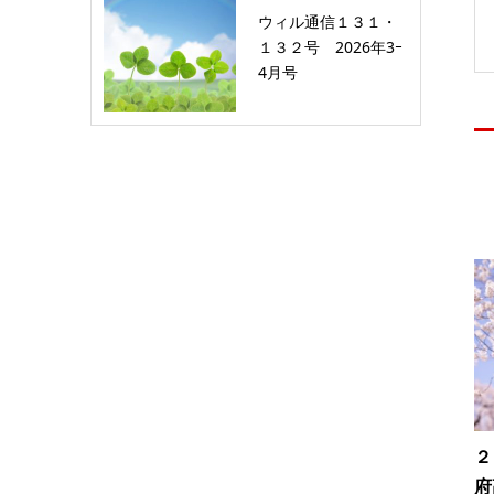
ウィル通信１３１・
１３２号 2026年3ｰ
4月号
２
府