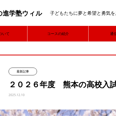
の進学塾ウィル
子どもたちに夢と希望と勇気を
ついて
コースの紹介
通
最新記事
２０２６年度 熊本の高校入
2025.12.10