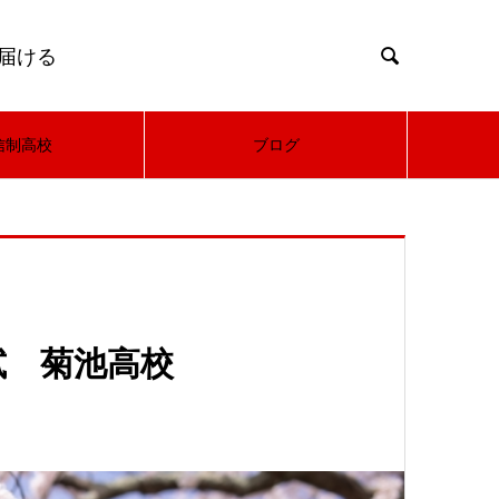
届ける

信制高校
ブログ
試 菊池高校