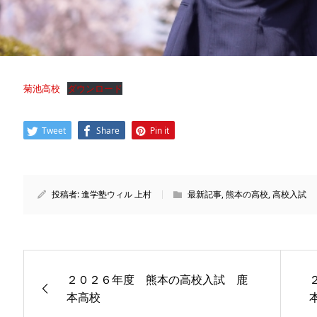
菊池高校
ダウンロード
Tweet
Share
Pin it
投稿者:
進学塾ウィル 上村
最新記事
,
熊本の高校
,
高校入試
２０２６年度 熊本の高校入試 鹿
本高校