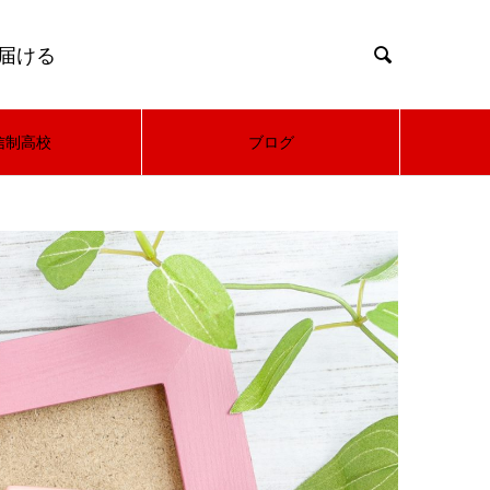
届ける

信制高校
ブログ