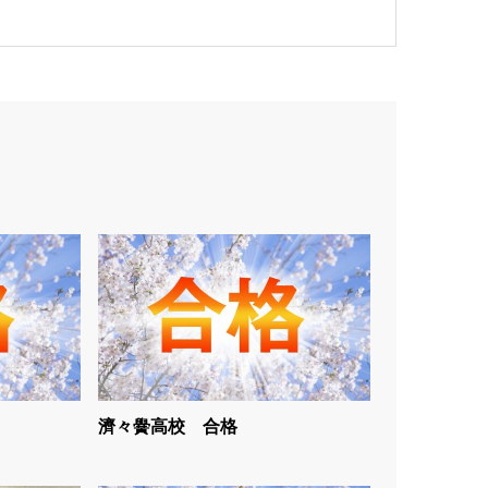
濟々黌高校 合格