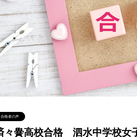
合格者の声
済々黌高校合格 泗水中学校女