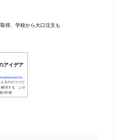
許取得、学校から大口注文も
のアイデア
https://news.yahoo.co.jp/articles/adc2d93a0061bbee6471d65cd05de427c016849c
覚えるのがコツだ
を解決する「ふせ
校3年相