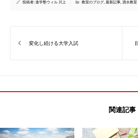
投稿者:
進学塾ウィル 川上
教室のブログ
,
最新記事
,
泗水教室
変化し続ける大学入試
関連記事