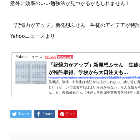
意外に効率のいい勉強法が見つかるかもしれません！
「記憶力がアップ」新発想ふせん 生徒のアイデアが特
Yahooニュースより
Yahoo!ニュース
73 Users
79 Pockets
「記憶力がアップ」新発想ふせん 生徒
が特許取得、学校から大口注文も...
英単語、漢字…中高生は暗記から逃げられない。繰り返し
というが、いつ復習すればよいか分からない。そんな悩み
ん」を、樫原優衣さん（神戸大学附属中等教育学校6年＝高
Tweet
Share
Pin it