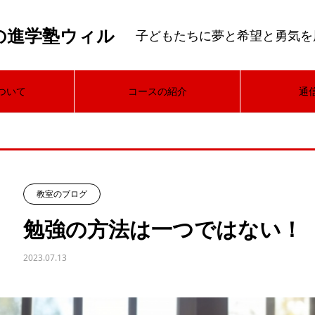
の進学塾ウィル
子どもたちに夢と希望と勇気を
ついて
コースの紹介
通
教室のブログ
勉強の方法は一つではない！
2023.07.13