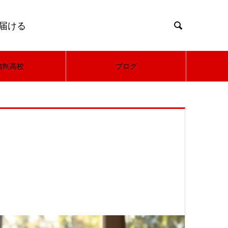
届ける

信制高校
ブログ