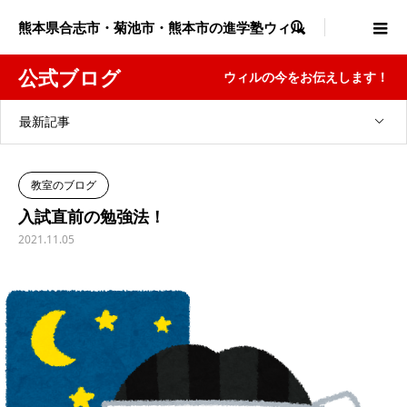
熊本県合志市・菊池市・熊本市の進学塾ウィル

公式ブログ
ウィルの今をお伝えします！
最新記事
教室のブログ
入試直前の勉強法！
2021.11.05